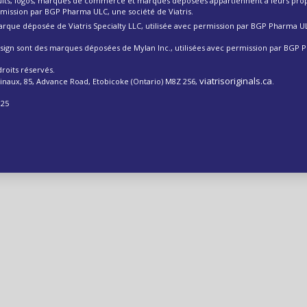
its, logos, marques de commerce et marques déposées appartiennent à leurs propr
ermission par BGP Pharma ULC, une société de Viatris.
rque déposée de Viatris Specialty LLC, utilisée avec permission par BGP Pharma U
esign sont des marques déposées de Mylan Inc., utilisées avec permission par BGP
droits réservés.
viatrisoriginals.ca
inaux, 85, Advance Road, Etobicoke (Ontario) M8Z 2S6,
.
025