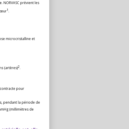
lle. NORVASC prévient les
1
 cœur
.
e microcristalline et
2
ns (artères)
.
 contracte pour
ns, pendant la période de
 mmHg (millimètres de