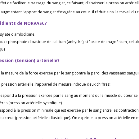
ffet de faciliter le passage du sang et, ce faisant, d’abaisser la pression artérie
augmentant l’apport de sang et d’oxygène au cœur. Il réduit ainsi le travail du
rédients de NORVASC?
ésylate d’amlodipine.
ux : phosphate dibasique de calcium (anhydre), stéarate de magnésium, cellulos
que.
ession (tension) artérielle?
t la mesure de la force exercée par le sang contre la paroi des vaisseaux sangui
pression artérielle, l’appareil de mesure indique deux chiffres :
rrespond à la pression exercée par le sang au moment où le muscle du cœur se
ères (pression artérielle systolique).
respond à la pression minimale qui est exercée par le sang entre les contractio
du cœur (pression artérielle diastolique). On exprime la pression artérielle en