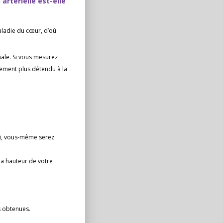
rtérielle est-elle
maladie du cœur, d’où
ale. Si vous mesurez
lement plus détendu à la
si, vous-même serez
la hauteur de votre
s obtenues.