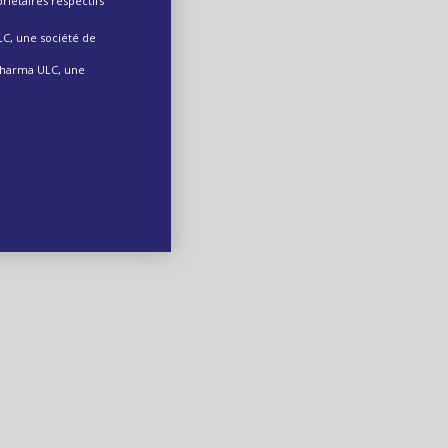
iétaires respectifs
LC, une société de
 Pharma ULC, une