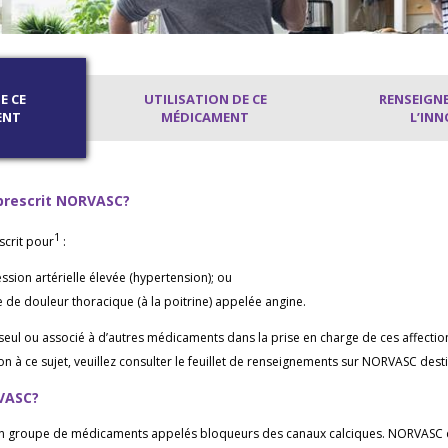
E CE
UTILISATION DE CE
RENSEIGN
ENT
MÉDICAMENT
L’IN
prescrit NORVASC?
1
crit pour
:
ession artérielle élevée (hypertension); ou
e de douleur thoracique (à la poitrine) appelée angine.
eul ou associé à d’autres médicaments dans la prise en charge de ces affectio
n à ce sujet, veuillez consulter le feuillet de renseignements sur NORVASC de
VASC?
n groupe de médicaments appelés bloqueurs des canaux calciques. NORVASC d