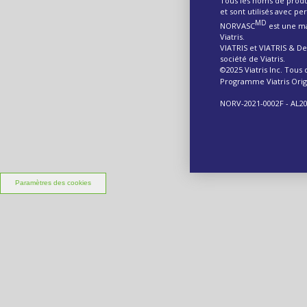
Tous les noms de produ
et sont utilisés avec p
MD
NORVASC
est une ma
Viatris.
VIATRIS et VIATRIS & D
société de Viatris.
©2025 Viatris Inc. Tous 
Programme Viatris Orig
NORV-2021-0002F - AL2
Paramètres des cookies