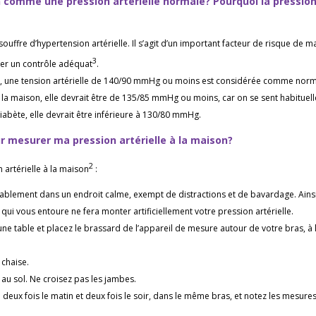
comme une pression artérielle normale? Pourquoi la pression a
ouffre d’hypertension artérielle. Il s’agit d’un important facteur de risque de 
3
uer un contrôle adéquat
.
s, une tension artérielle de 140/90 mmHg ou moins est considérée comme norm
 à la maison, elle devrait être de 135/85 mmHg ou moins, car on se sent habituel
iabète, elle devrait être inférieure à 130/80 mmHg.
 mesurer ma pression artérielle à la maison?
2
 artérielle à la maison
:
ablement dans un endroit calme, exempt de distractions et de bavardage. Ain
 qui vous entoure ne fera monter artificiellement votre pression artérielle.
une table et placez le brassard de l’appareil de mesure autour de votre bras, à 
chaise.
 au sol. Ne croisez pas les jambes.
 deux fois le matin et deux fois le soir, dans le même bras, et notez les mesure