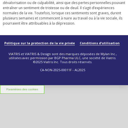
dévalorisation ou de culpabilité, ainsi que des pertes personnelles pouvant
entraîner un sentiment de tristesse ou de deuil. Il s’agit d’expériences
normales de la vie. Toutefois, lorsque ces sentiments sont graves, durent
plusieurs semaines et commencent à nuire au travail ou à la vie sociale, ils
pourraient être attribuables à la dépression.
Politique sur la protection de la vie privée
Conditions d’utilisation
VIATRIS et VIATRIS & Design sont des marques déposées de Mylan Inc.,
utilisées avec permission par BGP Pharma ULC, une société de Viatris.
©2025 Viatris Inc. Tous droits réservés.
CA-NON-2025-00011F - AL2025
Paramètres des cookies