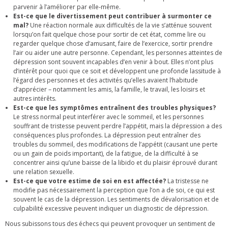
parvenir à l’améliorer par elle-même.
Est-ce que le divertissement peut contribuer à surmonter ce
mal?
Une réaction normale aux difficultés de la vie s’atténue souvent
lorsqu’on fait quelque chose pour sortir de cet état, comme lire ou
regarder quelque chose d’amusant, faire de l’exercice, sortir prendre
l’air ou aider une autre personne. Cependant, les personnes atteintes de
dépression sont souvent incapables d’en venir à bout. Elles n’ont plus
d’intérêt pour quoi que ce soit et développent une profonde lassitude à
l’égard des personnes et des activités qu’elles avaient l’habitude
d’apprécier – notamment les amis, la famille, le travail, les loisirs et
autres intérêts.
Est-ce que les symptômes entraînent des troubles physiques?
Le stress normal peut interférer avec le sommeil, et les personnes
souffrant de tristesse peuvent perdre l’appétit, mais la dépression a des
conséquences plus profondes. La dépression peut entraîner des
troubles du sommeil, des modifications de l’appétit (causant une perte
ou un gain de poids important), de la fatigue, de la difficulté à se
concentrer ainsi qu’une baisse de la libido et du plaisir éprouvé durant
une relation sexuelle.
Est-ce que votre estime de soi en est affectée?
La tristesse ne
modifie pas nécessairement la perception que l’on a de soi, ce qui est
souvent le cas de la dépression. Les sentiments de dévalorisation et de
culpabilité excessive peuvent indiquer un diagnostic de dépression.
Nous subissons tous des échecs qui peuvent provoquer un sentiment de