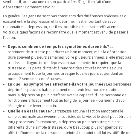
semble-t-il, pour aucune raison particulière. S’agit-il en fait d’une
dépression? Comment savoir?
En général, les gens ne sont pas conscients des différences spécifiques qui
existent entre la dépression et la déprime. Il est important de savoir
reconnaître la dépression, car il est possible de la traiter efficacement.
Voici quelques façons de reconnaître que le moment est venu de passer à
l’action.
Depuis combien de temps les symptômes durent-ils?
Le
sentiment de tristesse peut durer un bon moment, mais la dépression
dure souvent plusieurs semaines, voire plusieurs années, si elle n’est pas
traitée. Le diagnostic de dépression par le médecin requiert que la
tristesse ou la perte d’intérêt à l’endroit des activités normales dure
pratiquement toute la journée, presque tous les jours et pendant au
moins 2 semaines consécutives.
En quoi les symptômes affectent-ils votre journée?
Les personnes
déprimées peuvent habituellement maintenir leur horaire quotidien,
mais la dépression peut interférer avec la capacité d’une personne de
fonctionner efficacement tout au long de la journée – ou même d’avoir
l’énergie de se lever le matin.
Quelle en est la cause?
La tristesse est une réaction émotionnelle
saine et normale aux événements tristes de la vie, et le deuil peut être un
long processus. En revanche, la dépression peut persister; elle est
différente d’une simple tristesse, dure beaucoup plus longtemps et
affecte l’humeur de la personne atteinte à tel point qu’il lui est difficile de