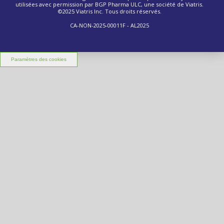
utilisées avec permission par BGP Pharma ULC, une société de Viatris.
©2025 Viatris Inc. Tous droits réservés.
CA-NON-2025-00011F - AL2025
Paramètres des cookies