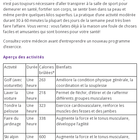
n’est pas toujours nécessaire d’aller transpirer à la salle de sport pour
demeurer en santé, fortifier son corps, se sentir bien dans sa peau et
même perdre quelques kilos superflus. La pratique d’une activité modérée
durant 30 à 60 minutes la plupart des jours de la semaine peut très bien
faire l’affaire. Vous verrez : vous faites déjà à la maison une foule de choses
faciles et amusantes qui sont bonnes pour votre santé!
Consultez votre médecin avant d’entreprendre un nouveau programme
d’exercice.
Aperçu des activités
Activité
Durée
Calories
Bienfaits
brûlées*
Golf (avec
Une
263
Améliore la condition physique générale, la
voiturette)
heure
coordination et la souplesse
Laver la
Une
218
Permet de fléchir, d’étirer et de raffermir
voiture
heure
différents groupes musculaires
Tondre la
Une
323
Exercice cardiovasculaire, renforce les
pelouse
heure
muscles des fesses et des jambes
Faire du
Une
338
Augmente la force et le tonus musculaire,
jardinage
heure
développe l’agilité
Ski alpin
Une
600
Augmente la force et le tonus musculaire,